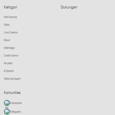
Kategori
Dukungan
Hot Games
Slots
Live Casino
Race
Olahraga
Crash Game
Arcade
E-Sports
Sabung Ayam
Komunitas
Facebook
Telegram