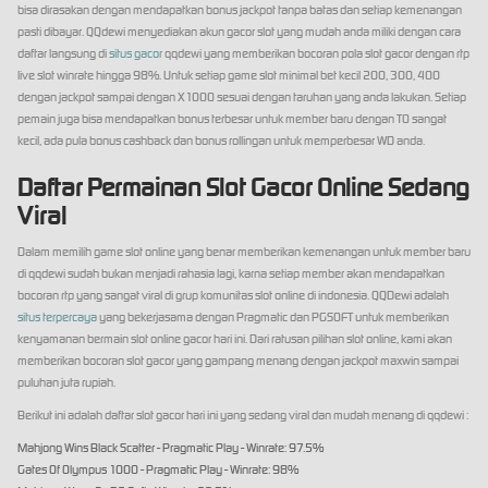
bisa dirasakan dengan mendapatkan bonus jackpot tanpa batas dan setiap kemenangan
pasti dibayar. QQdewi menyediakan akun gacor slot yang mudah anda miliki dengan cara
daftar langsung di
situs gacor
qqdewi yang memberikan bocoran pola slot gacor dengan rtp
live slot winrate hingga 98%. Untuk setiap game slot minimal bet kecil 200, 300, 400
dengan jackpot sampai dengan X1000 sesuai dengan taruhan yang anda lakukan. Setiap
pemain juga bisa mendapatkan bonus terbesar untuk member baru dengan TO sangat
kecil, ada pula bonus cashback dan bonus rollingan untuk memperbesar WD anda.
Daftar Permainan Slot Gacor Online Sedang
Viral
Dalam memilih game slot online yang benar memberikan kemenangan untuk member baru
di qqdewi sudah bukan menjadi rahasia lagi, karna setiap member akan mendapatkan
bocoran rtp yang sangat viral di grup komunitas slot online di indonesia. QQDewi adalah
situs terpercaya
yang bekerjasama dengan Pragmatic dan PGSOFT untuk memberikan
kenyamanan bermain slot online gacor hari ini. Dari ratusan pilihan slot online, kami akan
memberikan bocoran slot gacor yang gampang menang dengan jackpot maxwin sampai
puluhan juta rupiah.
Berikut ini adalah daftar slot gacor hari ini yang sedang viral dan mudah menang di qqdewi :
Mahjong Wins Black Scatter - Pragmatic Play - Winrate: 97.5%
Gates Of Olympus 1000 - Pragmatic Play - Winrate: 98%