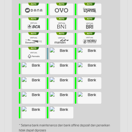
* Selama bank maintenance dan bank offline deposit dan penarikan
tidak dapat diproses