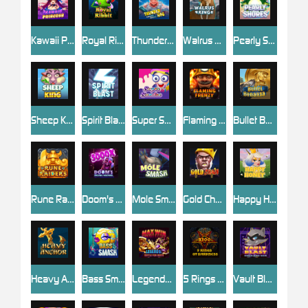
Kawaii Princess
Royal Ribbit
Thunder Hog Chaos Reels
Walrus King
Pearly Shores
Sheep King
Spirit Blast
Super Sundae
Flaming Frenzy
Bullet Bonanza
Rune Raiders
Doom's Digging Machine
Mole Smash
Gold Chain
Happy Honey
Heavy Anchor
Bass Smash
Legends: Battle for Earth
5 Rings of Darkness
Vault Blast Hold & Win