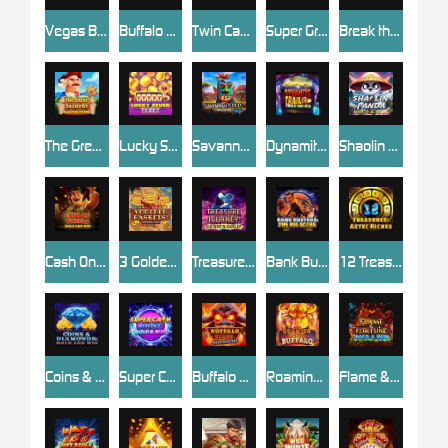
Vegas Blitz: Hold & Win
Buffalo Smash: Supercharged
Twin Cash: Hold & Win
Super Grand Link Express: Hold & Win
Break the Piggy Bank
The Great Jackpot Expedition
Lucky Seven Spin
Savanna Gold: Coin of the Wild
Dynamite Trail: Hold & Win
Shaolin Panda: Hold & Win
Cash On Wheels: Hold & Win
3 Golden Baskets: Treasure Tides
Treasure Journey: Genie`s Gold
Bank Busters: The Big Score
12 Treasures: Aztec Riches
Coins & Diamonds: Hold & Win
Super Cash Boost: Hold & Win
Buffalo Blaze: Wild Wealth
Roaming Wild Buffalo
Flame & Fortune: Hold & Win