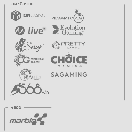
Live Casino
Race