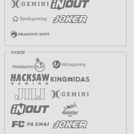
Arcade