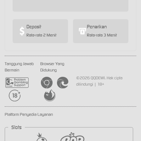
Deposit
Penarikan
Rata-rata 2 Menit
Rata-rata 3 Menit
Tanggung Jawab
Browser Yang
Bermain
Didukung
©2026 QQDEWI. Hak cipta
dilindungi | 18+
Platform Penyedia Layanan
Slots