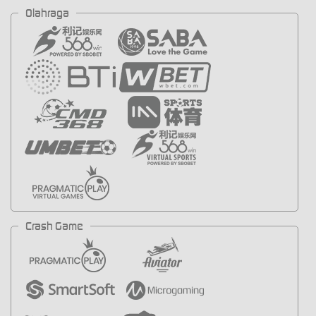
Olahraga
Crash Game