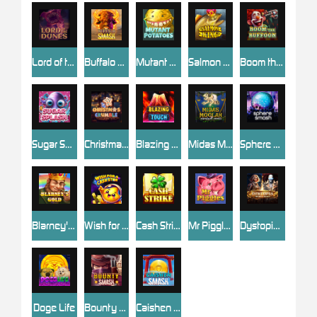
Lord of the Dunes
Buffalo Smash
Mutant Potatoes
Salmon King
Boom the Buffoon
Sugar Splash
Christmas Crumble
Blazing Touch
Midas Moolah: Random Reels
Sphere Smash
Blarney's Gold
Wish for a Cash Star
Cash Strike
Mr Piggles
Dystopia: Rebel Road
Doge Life
Bounty Smash
Caishen Smash