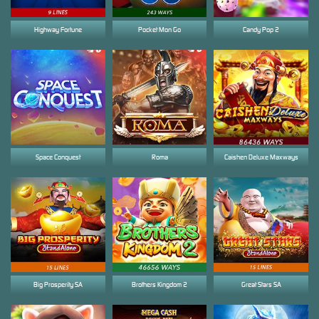
Highway Fortune
Pocket Mon Go
Candy Pop 2
Space Conquest
Roma
Caishen Deluxe Maxways
Big Prosperity SA
Brothers Kingdom 2
Great Stars SA