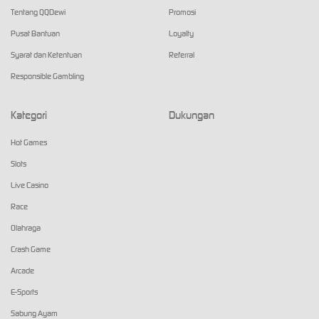
Tentang QQDewi
Promosi
Pusat Bantuan
Loyalty
Syarat dan Ketentuan
Referral
Responsible Gambling
Kategori
Dukungan
Hot Games
Slots
Live Casino
Race
Olahraga
Crash Game
Arcade
E-Sports
Sabung Ayam