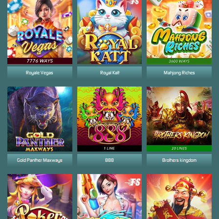
Royale Vegas
Royal Katt
Mahjong Riches
Gold Panther Maxways
888
Brothers kingdom