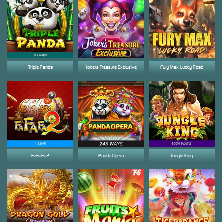
Triple Panda
Jokers Treasure Exclusive
Fury Max Lucky Road
FaFaFa2
Panda Opera
Jungle King