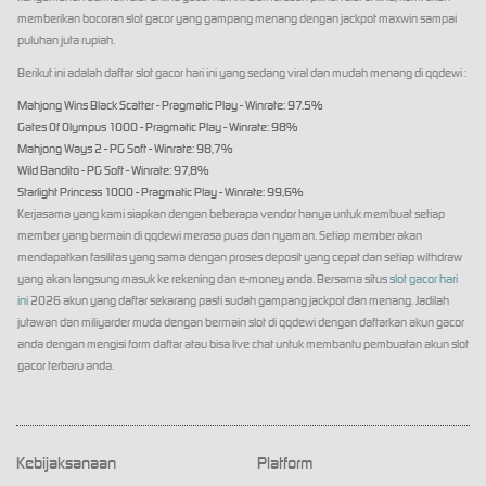
memberikan bocoran slot gacor yang gampang menang dengan jackpot maxwin sampai
puluhan juta rupiah.
Berikut ini adalah daftar slot gacor hari ini yang sedang viral dan mudah menang di qqdewi :
Mahjong Wins Black Scatter - Pragmatic Play - Winrate: 97.5%
Gates Of Olympus 1000 - Pragmatic Play - Winrate: 98%
Mahjong Ways 2 - PG Soft - Winrate: 98,7%
Wild Bandito - PG Soft - Winrate: 97,8%
Starlight Princess 1000 - Pragmatic Play - Winrate: 99,6%
Kerjasama yang kami siapkan dengan beberapa vendor hanya untuk membuat setiap
member yang bermain di qqdewi merasa puas dan nyaman. Setiap member akan
mendapatkan fasilitas yang sama dengan proses deposit yang cepat dan setiap withdraw
yang akan langsung masuk ke rekening dan e-money anda. Bersama situs
slot gacor hari
ini
2026 akun yang daftar sekarang pasti sudah gampang jackpot dan menang. Jadilah
jutawan dan miliyarder muda dengan bermain slot di qqdewi dengan daftarkan akun gacor
anda dengan mengisi form daftar atau bisa live chat untuk membantu pembuatan akun slot
gacor terbaru anda.
Kebijaksanaan
Platform