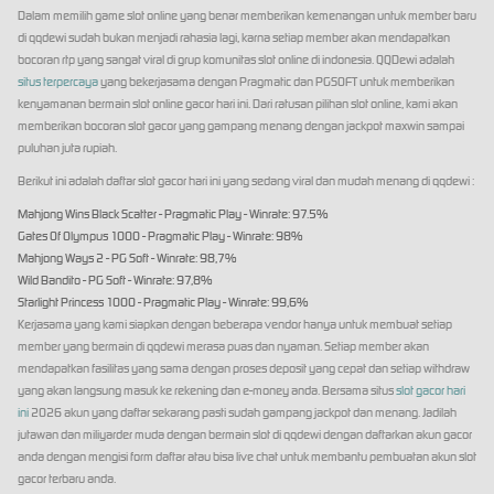
Dalam memilih game slot online yang benar memberikan kemenangan untuk member baru
di qqdewi sudah bukan menjadi rahasia lagi, karna setiap member akan mendapatkan
bocoran rtp yang sangat viral di grup komunitas slot online di indonesia. QQDewi adalah
situs terpercaya
yang bekerjasama dengan Pragmatic dan PGSOFT untuk memberikan
kenyamanan bermain slot online gacor hari ini. Dari ratusan pilihan slot online, kami akan
memberikan bocoran slot gacor yang gampang menang dengan jackpot maxwin sampai
puluhan juta rupiah.
Berikut ini adalah daftar slot gacor hari ini yang sedang viral dan mudah menang di qqdewi :
Mahjong Wins Black Scatter - Pragmatic Play - Winrate: 97.5%
Gates Of Olympus 1000 - Pragmatic Play - Winrate: 98%
Mahjong Ways 2 - PG Soft - Winrate: 98,7%
Wild Bandito - PG Soft - Winrate: 97,8%
Starlight Princess 1000 - Pragmatic Play - Winrate: 99,6%
Kerjasama yang kami siapkan dengan beberapa vendor hanya untuk membuat setiap
member yang bermain di qqdewi merasa puas dan nyaman. Setiap member akan
mendapatkan fasilitas yang sama dengan proses deposit yang cepat dan setiap withdraw
yang akan langsung masuk ke rekening dan e-money anda. Bersama situs
slot gacor hari
ini
2026 akun yang daftar sekarang pasti sudah gampang jackpot dan menang. Jadilah
jutawan dan miliyarder muda dengan bermain slot di qqdewi dengan daftarkan akun gacor
anda dengan mengisi form daftar atau bisa live chat untuk membantu pembuatan akun slot
gacor terbaru anda.