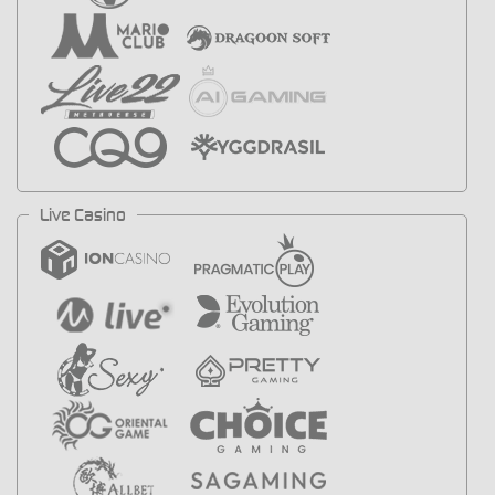
Live Casino