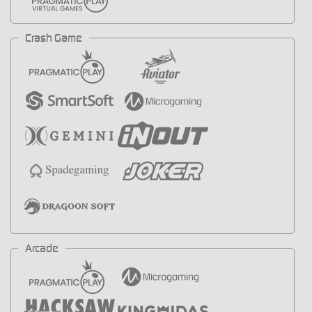
Crash Game
Arcade