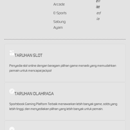
Arcade
E-Sports
Sabung
Ayam
TARUHAN SLOT
Penyedia slot online dengan beragam pilihan game menarik yang memudahkan
pemain untuk mencapai jackpot
TARUHAN OLAHRAGA
Sportsbook Gaming Platform Terbaik menawarkan lebih banyak game, odds yang
lebih tinggi, dan menyediakan pilihan yang lebih banyak untuk pemain.