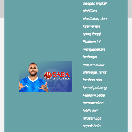
dengan tingkat
stabilitas,
elastisitas, dan
keamanan
yang tinggi.
Platform ini
menyediakan
berbagai
macam acara
olahraga, jenis
taruhan dan
format peluang.
Platform Saba
menawarkan
lebih dari
ratusan liga
sepak bola