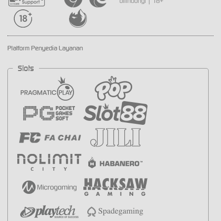
dilindungi | 18+
Platform Penyedia Layanan
Slots