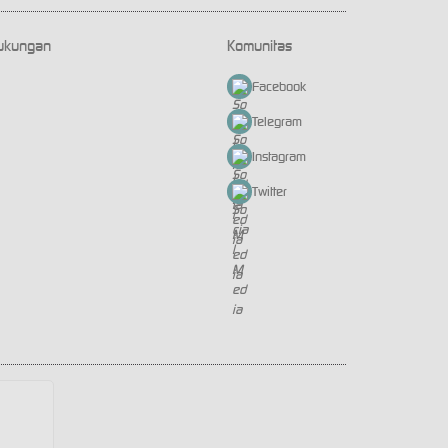
ukungan
Komunitas
Facebook
Telegram
Instagram
Twitter