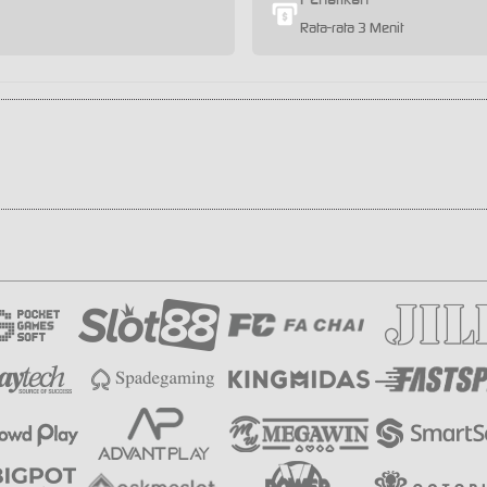
Rata-rata 3 Menit