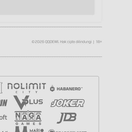
©2026 QQDEWI. Hak cipta dilindungi | 18+