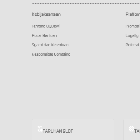
Kebijaksanaan
Platfor
Tentang QQDewi
Promosi
Pusat Bantuan
Loyalty
Syarat dan Ketentuan
Referral
Responsible Gambling
TARUHAN SLOT
TA