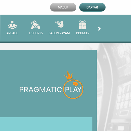
MASUK
DAFTAR
ARCADE
E-SPORTS
SABUNG AYAM
PROMOSI