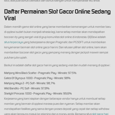
kecil, ada pula bonus cashback dan bonus rollingan untuk memperbesar WD anda.
Daftar Permainan Slot Gacor Online Sedang
Viral
Dalam memilih game slot online yang benar memberikan kemenangan untuk member baru
di qqdewi sudah bukan menjadi rahasia lagi, karna setiap member akan mendapatkan
bocoran rtp yang sangat viral di grup komunitas slot online di indonesia. QQDewi adalah
situs terpercaya
yang bekerjasama dengan Pragmatic dan PGSOFT untuk memberikan
kenyamanan bermain slot online gacor hari ini. Dari ratusan pilihan slot online, kami akan
memberikan bocoran slot gacor yang gampang menang dengan jackpot maxwin sampai
puluhan juta rupiah.
Berikut ini adalah daftar slot gacor hari ini yang sedang viral dan mudah menang di qqdewi :
Mahjong Wins Black Scatter - Pragmatic Play - Winrate: 97.5%
Gates Of Olympus 1000 - Pragmatic Play - Winrate: 98%
Mahjong Ways 2 - PG Soft - Winrate: 98,7%
Wild Bandito - PG Soft - Winrate: 97,8%
Starlight Princess 1000 - Pragmatic Play - Winrate: 99,6%
Kerjasama yang kami siapkan dengan beberapa vendor hanya untuk membuat setiap
member yang bermain di qqdewi merasa puas dan nyaman. Setiap member akan
mendapatkan fasilitas yang sama dengan proses deposit yang cepat dan setiap withdraw
yang akan langsung masuk ke rekening dan e-money anda. Bersama situs
slot gacor hari