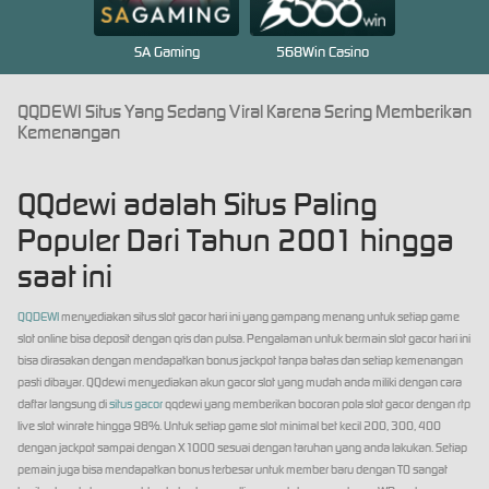
SA Gaming
568Win Casino
QQDEWI Situs Yang Sedang Viral Karena Sering Memberikan
Kemenangan
QQdewi adalah Situs Paling
Populer Dari Tahun 2001 hingga
saat ini
QQDEWI
menyediakan situs slot gacor hari ini yang gampang menang untuk setiap game
slot online bisa deposit dengan qris dan pulsa. Pengalaman untuk bermain slot gacor hari ini
bisa dirasakan dengan mendapatkan bonus jackpot tanpa batas dan setiap kemenangan
pasti dibayar. QQdewi menyediakan akun gacor slot yang mudah anda miliki dengan cara
daftar langsung di
situs gacor
qqdewi yang memberikan bocoran pola slot gacor dengan rtp
live slot winrate hingga 98%. Untuk setiap game slot minimal bet kecil 200, 300, 400
dengan jackpot sampai dengan X1000 sesuai dengan taruhan yang anda lakukan. Setiap
pemain juga bisa mendapatkan bonus terbesar untuk member baru dengan TO sangat