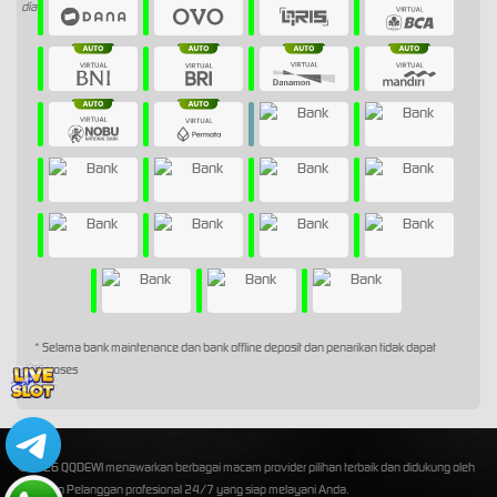
* Selama bank maintenance dan bank offline deposit dan penarikan tidak dapat
diproses
©2026 QQDEWI menawarkan berbagai macam provider pilihan terbaik dan didukung oleh
Layanan Pelanggan profesional 24/7 yang siap melayani Anda.