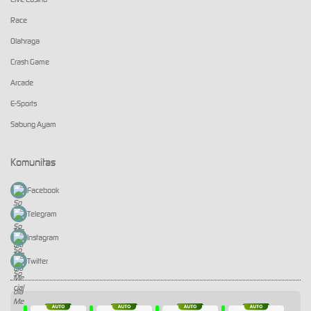
Race
Olahraga
Crash Game
Arcade
E-Sports
Sabung Ayam
Komunitas
Facebook
Telegram
Instagram
Twitter