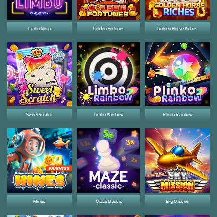
Limbo Neon
Golden Fortunes
Golden Horse Riches
Sweet Scratch
Limbo Rainbow
Plinko Rainbow
Mines
Maze Classic
Sky Mission