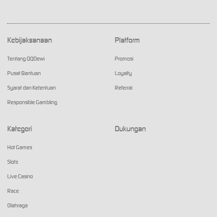
Kebijaksanaan
Platform
Tentang QQDewi
Promosi
Pusat Bantuan
Loyalty
Syarat dan Ketentuan
Referral
Responsible Gambling
Kategori
Dukungan
Hot Games
Slots
Live Casino
Race
Olahraga