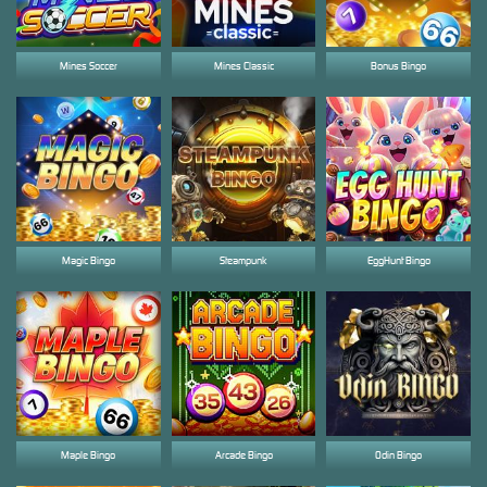
Mines Soccer
Mines Classic
Bonus Bingo
Magic Bingo
Steampunk
EggHunt Bingo
Maple Bingo
Arcade Bingo
Odin Bingo