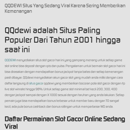
QQDEWI Situs Yang Sedang Viral Karena Sering Memberikan
Kemenangan
QQdewi adalah Situs Paling
Populer Dari Tahun 2001 hingga
saat ini
QQDEWI
menyediakan situs slot gacor hari ini yang gampang menang untuk setiap game
slot online bisa deposit dengan qris dan pulsa. Pengalaman untuk bermain slot gacor hari ini
bisa dirasakan dengan mendapatkan bonus jackpot tanpa batas dan setiap kemenangan
pasti dibayar. QQdewi menyediakan akun gacor slot yang mudah anda miliki dengan cara
daftar langsung di
situs gacor
qqdewi yang memberikan bocoran pola slot gacor dengan rtp
live slot winrate hingga 98%. Untuk setiap game slot minimal bet kecil 200, 300, 400
dengan jackpot sampai dengan X1000 sesuai dengan taruhan yang anda lakukan. Setiap
pemain juga bisa mendapatkan bonus terbesar untuk member baru dengan TO sangat
kecil, ada pula bonus cashback dan bonus rollingan untuk memperbesar WD anda.
Daftar Permainan Slot Gacor Online Sedang
Viral