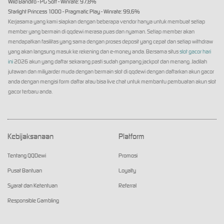
Wild Bandito - PG Soft - Winrate: 97,8%
Starlight Princess 1000 - Pragmatic Play - Winrate: 99,6%
Kerjasama yang kami siapkan dengan beberapa vendor hanya untuk membuat setiap
member yang bermain di qqdewi merasa puas dan nyaman. Setiap member akan
mendapatkan fasilitas yang sama dengan proses deposit yang cepat dan setiap withdraw
yang akan langsung masuk ke rekening dan e-money anda. Bersama situs
slot gacor hari
ini
2026 akun yang daftar sekarang pasti sudah gampang jackpot dan menang. Jadilah
jutawan dan miliyarder muda dengan bermain slot di qqdewi dengan daftarkan akun gacor
anda dengan mengisi form daftar atau bisa live chat untuk membantu pembuatan akun slot
gacor terbaru anda.
Kebijaksanaan
Platform
Tentang QQDewi
Promosi
Pusat Bantuan
Loyalty
Syarat dan Ketentuan
Referral
Responsible Gambling