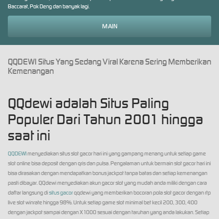
Baccarat, Pok Deng dan banyak lagi.
MAIN
QQDEWI Situs Yang Sedang Viral Karena Sering Memberikan
Kemenangan
QQdewi adalah Situs Paling
Populer Dari Tahun 2001 hingga
saat ini
QQDEWI
menyediakan situs slot gacor hari ini yang gampang menang untuk setiap game
slot online bisa deposit dengan qris dan pulsa. Pengalaman untuk bermain slot gacor hari ini
bisa dirasakan dengan mendapatkan bonus jackpot tanpa batas dan setiap kemenangan
pasti dibayar. QQdewi menyediakan akun gacor slot yang mudah anda miliki dengan cara
daftar langsung di
situs gacor
qqdewi yang memberikan bocoran pola slot gacor dengan rtp
live slot winrate hingga 98%. Untuk setiap game slot minimal bet kecil 200, 300, 400
dengan jackpot sampai dengan X1000 sesuai dengan taruhan yang anda lakukan. Setiap