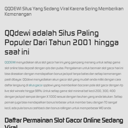
QQDEWI Situs Yang Sedang Viral Karena Sering Memberikan
Kemenangan
QQdewi adalah Situs Paling
Populer Dari Tahun 2001 hingga
saat ini
QQDEWI
menyediakan situs slot gacor hari ini yang gampang menang untuk setiap game
slot online bisa deposit dengan qris dan pulsa. Pengalaman untuk bermain slot gacor hari ini
bisa dirasakan dengan mendapatkan bonus jackpot tanpa batas dan setiap kemenangan
pasti dibayar. QQdewi menyediakan akun gacor slot yang mudah anda miliki dengan cara
daftar langsung di
situs gacor
qqdewi yang memberikan bocoran pola slot gacor dengan rtp
live slot winrate hingga 98%. Untuk setiap game slot minimal bet kecil 200, 300, 400
dengan jackpot sampai dengan X1000 sesuai dengan taruhan yang anda lakukan. Setiap
pemain juga bisa mendapatkan bonus terbesar untuk member baru dengan TO sangat
kecil, ada pula bonus cashback dan bonus rollingan untuk memperbesar WD anda.
Daftar Permainan Slot Gacor Online Sedang
Viral