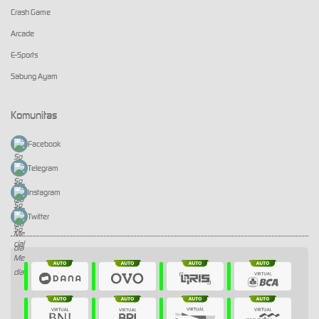
Crash Game
Arcade
E-Sports
Sabung Ayam
Komunitas
Facebook
Telegram
Instagram
Twitter