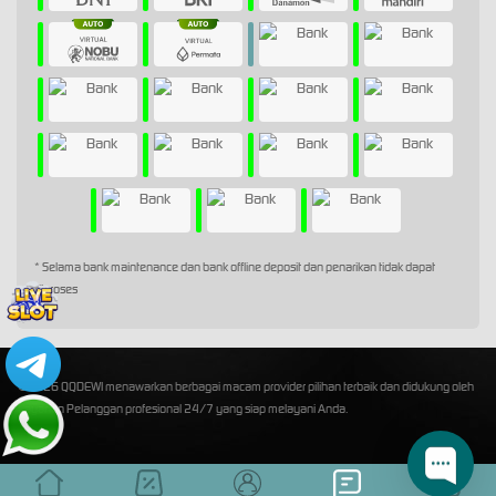
* Selama bank maintenance dan bank offline deposit dan penarikan tidak dapat
diproses
©2026 QQDEWI menawarkan berbagai macam provider pilihan terbaik dan didukung oleh
Layanan Pelanggan profesional 24/7 yang siap melayani Anda.