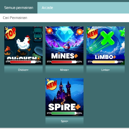
Semua permainan
Arcade
RTP
82%
RTP
82%
RTP
89%
Chicken+
Mines+
Limbo+
RTP
93%
Spire+